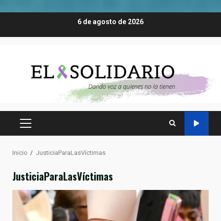
Saltar
6 de agosto de 2026
al
contenido
MENÚ
PRINCIPAL
Inicio
JusticiaParaLasVíctimas
JusticiaParaLasVíctimas