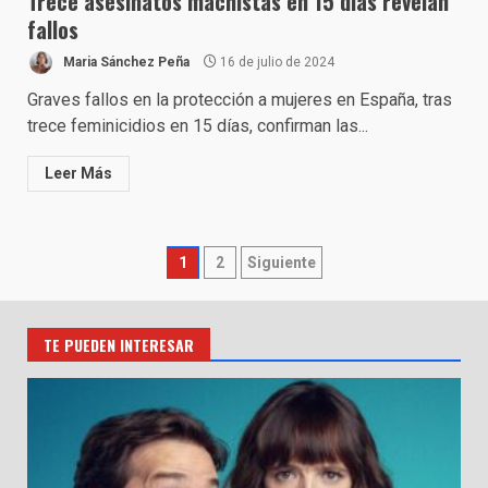
Trece asesinatos machistas en 15 días revelan
fallos
Maria Sánchez Peña
16 de julio de 2024
Graves fallos en la protección a mujeres en España, tras
trece feminicidios en 15 días, confirman las...
Leer Más
Paginación
1
2
Siguiente
de
entradas
TE PUEDEN INTERESAR