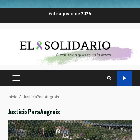
Saltar
6 de agosto de 2026
al
contenido
MENÚ
PRINCIPAL
Inicio
JusticiaParaAngrois
JusticiaParaAngrois