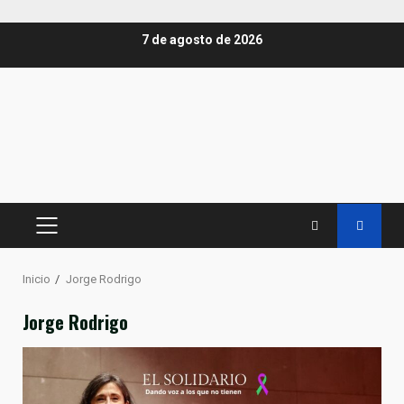
Saltar
7 de agosto de 2026
al
contenido
MENÚ
PRINCIPAL
Inicio
Jorge Rodrigo
Jorge Rodrigo