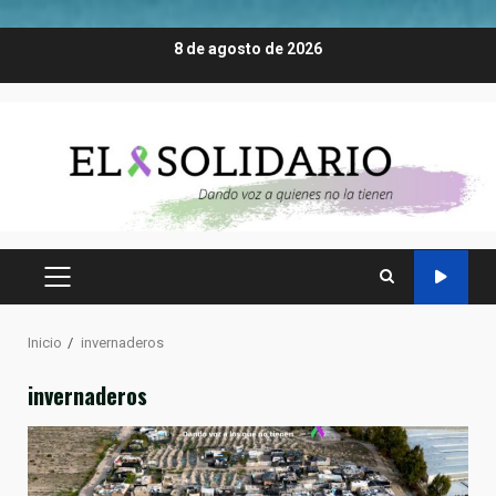
Saltar
8 de agosto de 2026
al
contenido
MENÚ
PRINCIPAL
Inicio
invernaderos
invernaderos