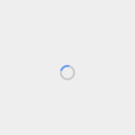
Social
Tragedia en Latina: Incendio mortal en Madrid
Maria Sánchez Peña
8 de julio de 2024
Esta madrugada, un incendio en La Latina, Madrid, dejó
dos muertos y nueve heridos. La tragedia ha...
Leer Más