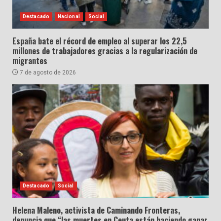
Destacado
Nacional
Social
España bate el récord de empleo al superar los 22,5
millones de trabajadores gracias a la regularización de
migrantes
7 de agosto de 2026
Destacado
Social
Helena Maleno, activista de Caminando Fronteras,
denuncia que “las muertes en Ceuta están haciendo ganar