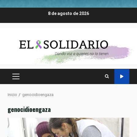
Saltar
8 de agosto de 2026
al
contenido
MENÚ
PRINCIPAL
Inicio
genocidioengaza
genocidioengaza