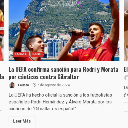
Nacional
Social
La UEFA confirma sanción para Rodri y Morata
E
la
por cánticos contra Gibraltar
Fausto
7 de agosto de 2024
Da
y 
La UEFA ha hecho oficial la sanción a los futbolistas
españoles Rodri Hernández y Álvaro Morata por los
cánticos de “Gibraltar es español”...
..
Leer Más