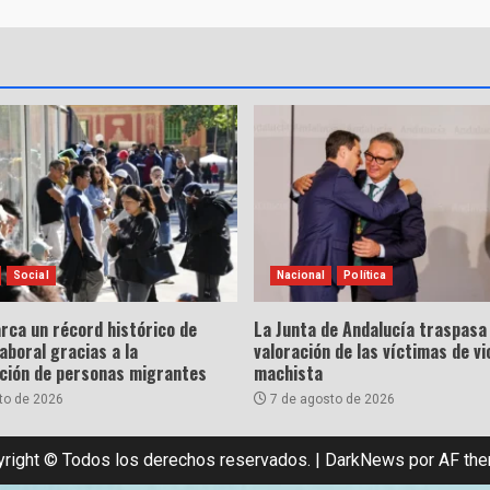
Social
Nacional
Política
rca un récord histórico de
La Junta de Andalucía traspasa 
laboral gracias a la
valoración de las víctimas de vi
ación de personas migrantes
machista
to de 2026
7 de agosto de 2026
right © Todos los derechos reservados.
|
DarkNews
por AF th