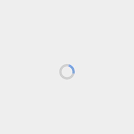
Nacional
Social
Despido por incapacidad permanente: ¡A la
calle!
elsolidario.com
18 de julio de 2024
La reciente modificación del artículo 49 del Estatuto de
los Trabajadores en España ha eliminado el despido...
Leer Más