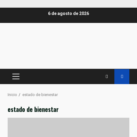
Saltar
6 de agosto de 2026
al
contenido
MENÚ
PRINCIPAL
Inicio
estado de bienestar
estado de bienestar