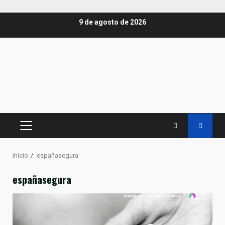
Saltar
9 de agosto de 2026
al
contenido
MENÚ
PRINCIPAL
Inicio
españasegura
españasegura