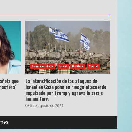
Guerra en Gaza
Israel
Política
Social
pañola que
La intensificación de los ataques de
hosfera”
Israel en Gaza pone en riesgo el acuerdo
impulsado por Trump y agrava la crisis
humanitaria
6 de agosto de 2026
emes.