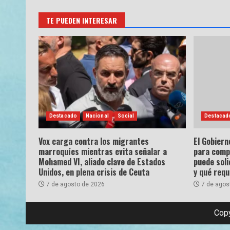
TE PUEDEN INTERESAR
Destacado
Nacional
Social
Destacad
Vox carga contra los migrantes
El Gobiern
marroquíes mientras evita señalar a
para comp
Mohamed VI, aliado clave de Estados
puede soli
Unidos, en plena crisis de Ceuta
y qué requ
7 de agosto de 2026
7 de agos
Copy