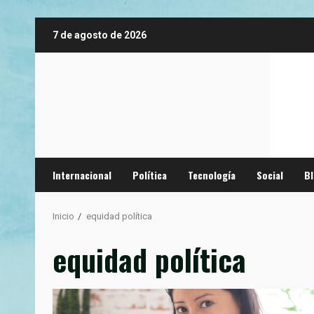
Saltar
7 de agosto de 2026
al
contenido
Internacional
Política
Tecnología
Social
B
Inicio
equidad política
equidad política