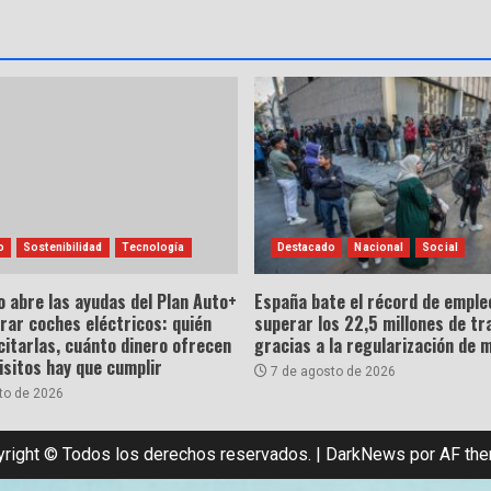
o
Sostenibilidad
Tecnología
Destacado
Nacional
Social
o abre las ayudas del Plan Auto+
España bate el récord de empleo
rar coches eléctricos: quién
superar los 22,5 millones de tr
citarlas, cuánto dinero ofrecen
gracias a la regularización de 
isitos hay que cumplir
7 de agosto de 2026
to de 2026
right © Todos los derechos reservados.
|
DarkNews
por AF th