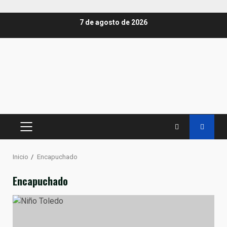
Saltar
7 de agosto de 2026
al
contenido
MENÚ
PRINCIPAL
Inicio
Encapuchado
Encapuchado