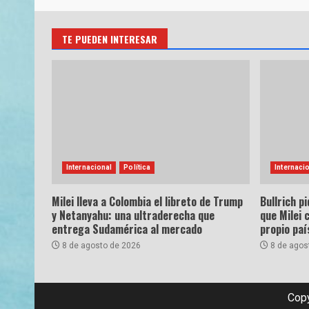
TE PUEDEN INTERESAR
Internacional
Política
Internaci
Milei lleva a Colombia el libreto de Trump
Bullrich pi
y Netanyahu: una ultraderecha que
que Milei 
entrega Sudamérica al mercado
propio paí
8 de agosto de 2026
8 de agos
Copy