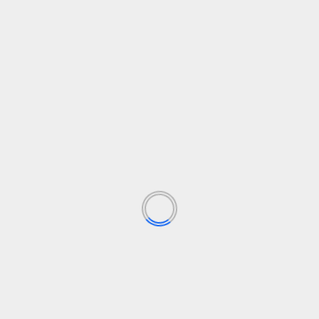
TE PUEDEN INTERESAR
Destacado
Internacional
Nacional
Social
José María Figaredo, diputado de Vox en el Congreso,
reitera su llamamiento a “cazar a los inmigrantes” de
Ceuta “uno a uno”
6 de agosto de 2026