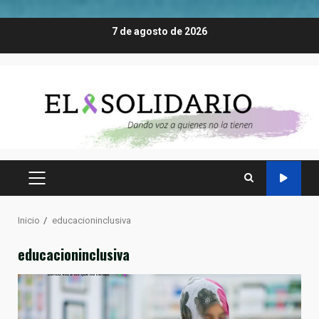
Saltar
7 de agosto de 2026
al
contenido
MENÚ
PRINCIPAL
Inicio
educacioninclusiva
educacioninclusiva