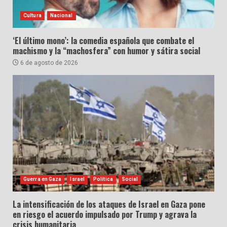
Cultura
Nacional
‘El último mono’: la comedia española que combate el
machismo y la “machosfera” con humor y sátira social
6 de agosto de 2026
Guerra en Gaza
Israel
Política
Social
La intensificación de los ataques de Israel en Gaza pone
en riesgo el acuerdo impulsado por Trump y agrava la
crisis humanitaria