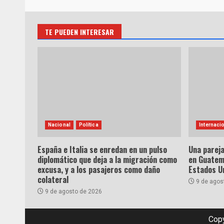
TE PUEDEN INTERESAR
Nacional
Política
Internaci
España e Italia se enredan en un pulso
Una parej
diplomático que deja a la migración como
en Guatem
excusa, y a los pasajeros como daño
Estados U
colateral
9 de agos
9 de agosto de 2026
Copy