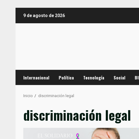
Saltar
9 de agosto de 2026
al
contenido
Internacional
Política
Tecnología
Social
B
Inicio
discriminación legal
discriminación legal