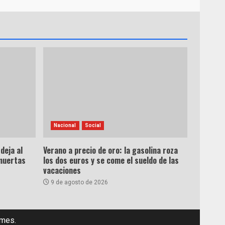
Nacional
Social
deja al
Verano a precio de oro: la gasolina roza
muertas
los dos euros y se come el sueldo de las
vacaciones
9 de agosto de 2026
emes.