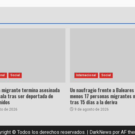
onal
Social
Internacional
Social
a migrante termina asesinada
Un naufragio frente a Baleares 
ala tras ser deportada de
menos 17 personas migrantes 
nidos
tras 15 días a la deriva
to de 2026
9 de agosto de 2026
right © Todos los derechos reservados.
|
DarkNews
por AF th