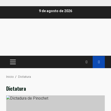
Saltar
9 de agosto de 2026
al
contenido
MENÚ
PRINCIPAL
Inicio
Dictatura
Dictatura