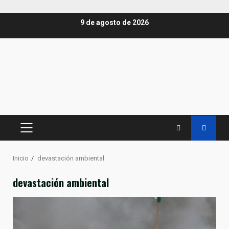
Saltar
9 de agosto de 2026
al
contenido
MENÚ
PRINCIPAL
Inicio
devastación ambiental
devastación ambiental