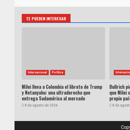
TE PUEDEN INTERESAR
Internacional
Política
Internaci
Milei lleva a Colombia el libreto de Trump
Bullrich pi
y Netanyahu: una ultraderecha que
que Milei 
entrega Sudamérica al mercado
propio paí
8 de agosto de 2026
8 de agost
Copy