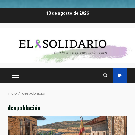
Saltar
10 de agosto de 2026
al
contenido
MENÚ
PRINCIPAL
Inicio
despoblación
despoblación