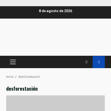
Saltar
8 de agosto de 2026
al
contenido
MENÚ
PRINCIPAL
Inicio
desforestación
desforestación