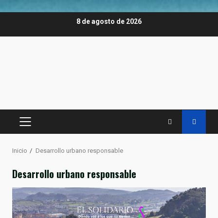
Saltar
8 de agosto de 2026
al
contenido
MENÚ
PRINCIPAL
Inicio
Desarrollo urbano responsable
Desarrollo urbano responsable