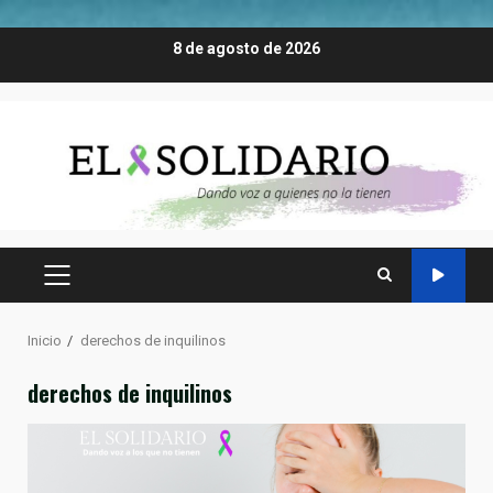
Saltar
8 de agosto de 2026
al
contenido
MENÚ
PRINCIPAL
Inicio
derechos de inquilinos
derechos de inquilinos