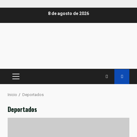
Saltar
8 de agosto de 2026
al
contenido
MENÚ
PRINCIPAL
Inicio
Deportados
Deportados