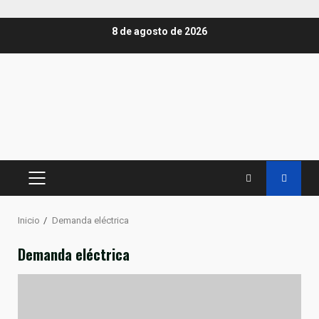
Saltar
8 de agosto de 2026
al
contenido
MENÚ
PRINCIPAL
Inicio
Demanda eléctrica
Demanda eléctrica