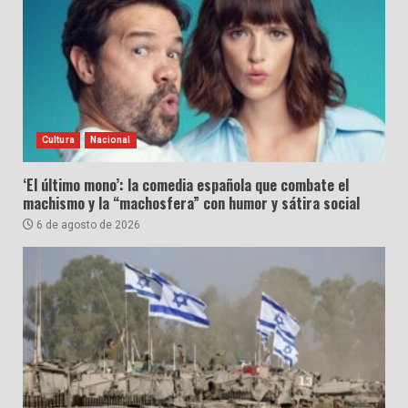
Cultura
Nacional
‘El último mono’: la comedia española que combate el
machismo y la “machosfera” con humor y sátira social
6 de agosto de 2026