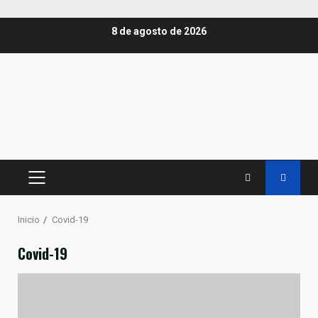
Saltar
8 de agosto de 2026
al
contenido
MENÚ
PRINCIPAL
Inicio
Covid-19
Covid-19