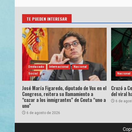
TE PUEDEN INTERESAR
Destacado
Internacional
Nacional
Social
Nacional
José María Figaredo, diputado de Vox en el
Cruzó a Ce
Congreso, reitera su llamamiento a
del viral 
“cazar a los inmigrantes” de Ceuta “uno a
6 de agos
uno”
6 de agosto de 2026
Copy