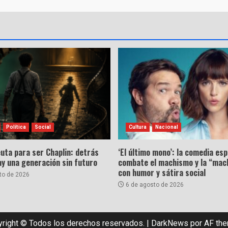
Política
Social
Cultura
Nacional
uta para ser Chaplin: detrás
‘El último mono’: la comedia es
hay una generación sin futuro
combate el machismo y la “mac
con humor y sátira social
to de 2026
6 de agosto de 2026
right © Todos los derechos reservados.
|
DarkNews
por AF th