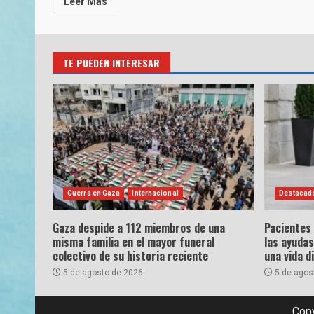
Leer Más
TE PUEDEN INTERESAR
Guerra en Gaza
Internacional
Destacad
Gaza despide a 112 miembros de una
Pacientes
misma familia en el mayor funeral
las ayudas
colectivo de su historia reciente
una vida d
5 de agosto de 2026
5 de agos
Copy