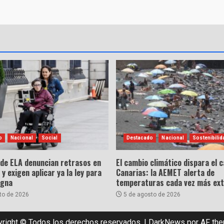
o
Nacional
Social
Destacado
Nacional
Sostenibilid
 de ELA denuncian retrasos en
El cambio climático dispara el c
 y exigen aplicar ya la ley para
Canarias: la AEMET alerta de
igna
temperaturas cada vez más ex
to de 2026
5 de agosto de 2026
right © Todos los derechos reservados.
|
DarkNews
por AF th