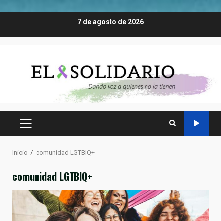
Saltar
7 de agosto de 2026
al
contenido
MENÚ
PRINCIPAL
Inicio
comunidad LGTBIQ+
comunidad LGTBIQ+