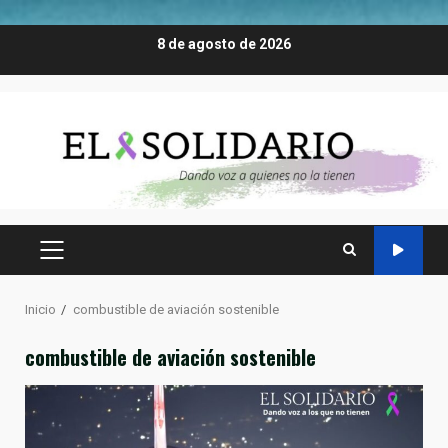
Saltar
8 de agosto de 2026
al
contenido
MENÚ
PRINCIPAL
Inicio
combustible de aviación sostenible
combustible de aviación sostenible