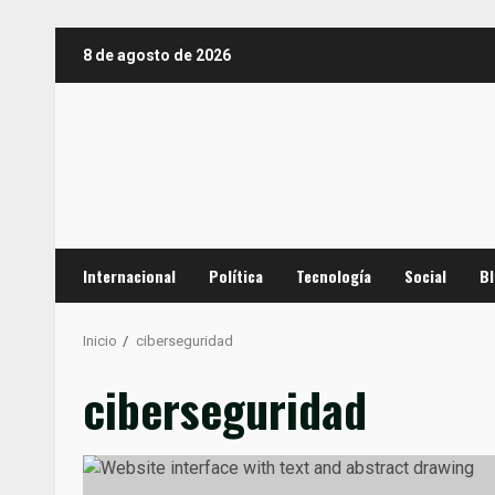
Saltar
8 de agosto de 2026
al
contenido
Internacional
Política
Tecnología
Social
B
Inicio
ciberseguridad
ciberseguridad