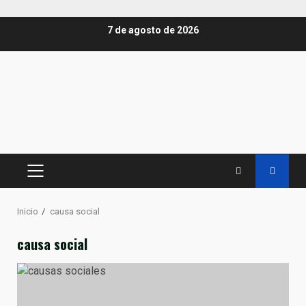
Saltar
7 de agosto de 2026
al
contenido
MENÚ
PRINCIPAL
Inicio
causa social
causa social