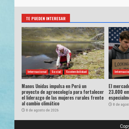
TE PUEDEN INTERESAR
Internacional
Social
Sostenibilidad
Internaci
Manos Unidas impulsa en Perú un
El mercado
proyecto de agroecología para fortalecer
23.000 emp
el liderazgo de las mujeres rurales frente
especialme
al cambio climático
8 de agos
8 de agosto de 2026
Copy