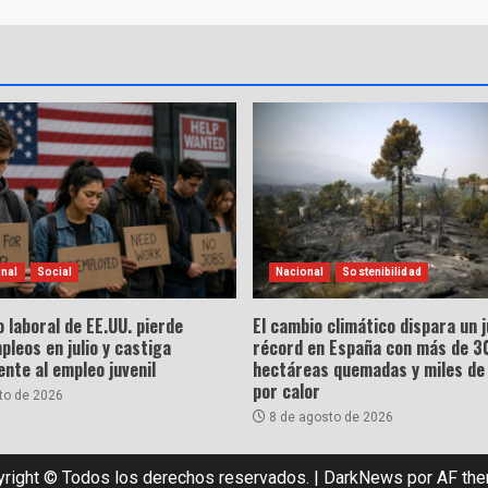
onal
Social
Nacional
Sostenibilidad
 laboral de EE.UU. pierde
El cambio climático dispara un j
leos en julio y castiga
récord en España con más de 3
nte al empleo juvenil
hectáreas quemadas y miles de
por calor
to de 2026
8 de agosto de 2026
right © Todos los derechos reservados.
|
DarkNews
por AF th