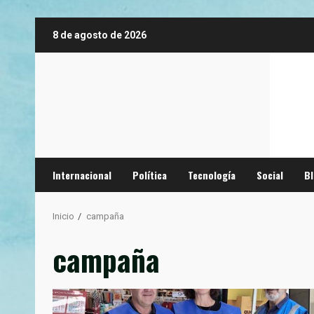
Saltar
8 de agosto de 2026
al
contenido
Internacional
Política
Tecnología
Social
B
Inicio
campaña
campaña