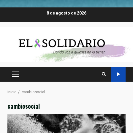
Saltar
8 de agosto de 2026
al
contenido
MENÚ
PRINCIPAL
Inicio
cambiosocial
cambiosocial