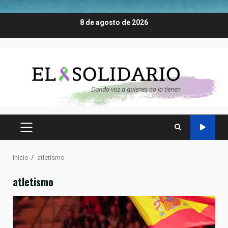
Saltar
8 de agosto de 2026
al
contenido
MENÚ
PRINCIPAL
Inicio
atletismo
atletismo