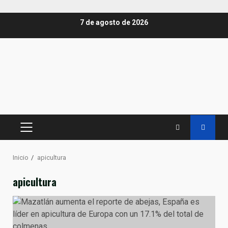
Saltar
7 de agosto de 2026
al
contenido
MENÚ
PRINCIPAL
Inicio
apicultura
apicultura