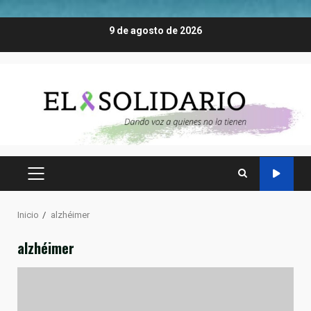
Saltar
9 de agosto de 2026
al
contenido
MENÚ
PRINCIPAL
Inicio
alzhéimer
alzhéimer