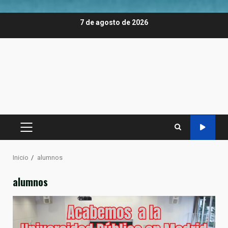
Saltar
7 de agosto de 2026
al
contenido
MENÚ
PRINCIPAL
Inicio
alumnos
alumnos