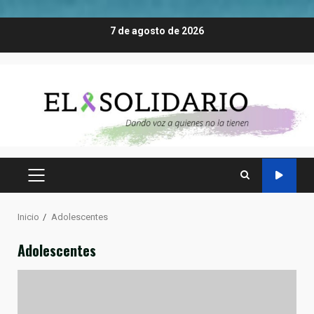
Saltar
7 de agosto de 2026
al
contenido
MENÚ
PRINCIPAL
Inicio
Adolescentes
Adolescentes