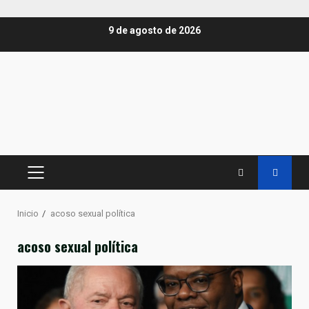
Saltar
9 de agosto de 2026
al
contenido
MENÚ
PRINCIPAL
Inicio
acoso sexual política
acoso sexual política