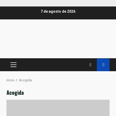
Saltar
7 de agosto de 2026
al
contenido
MENÚ
PRINCIPAL
Inicio
Acogida
Acogida