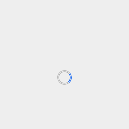
TE PUEDEN INTERESAR
Nacional
Sostenibilidad
La cuarta ola de calor del verano deja casi 300 muertes en
España
7 de agosto de 2026