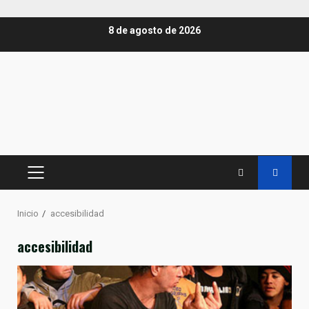
Saltar
8 de agosto de 2026
al
contenido
MENÚ
PRINCIPAL
Inicio
accesibilidad
accesibilidad