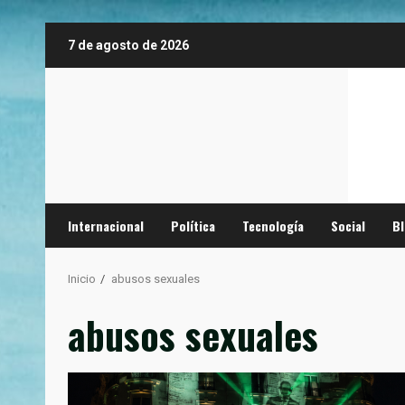
Saltar
7 de agosto de 2026
al
contenido
Internacional
Política
Tecnología
Social
B
Inicio
abusos sexuales
abusos sexuales