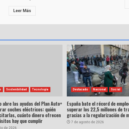
Leer Más
o
Sostenibilidad
Tecnología
Destacado
Nacional
Social
o abre las ayudas del Plan Auto+
España bate el récord de empleo
rar coches eléctricos: quién
superar los 22,5 millones de tr
citarlas, cuánto dinero ofrecen
gracias a la regularización de 
isitos hay que cumplir
7 de agosto de 2026
to de 2026