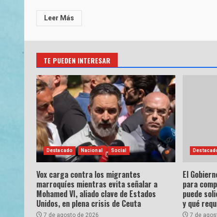
Leer Más
TE PUEDEN INTERESAR
Destacado
Nacional
Social
Destacad
Vox carga contra los migrantes
El Gobiern
marroquíes mientras evita señalar a
para comp
Mohamed VI, aliado clave de Estados
puede soli
Unidos, en plena crisis de Ceuta
y qué requ
7 de agosto de 2026
7 de agos