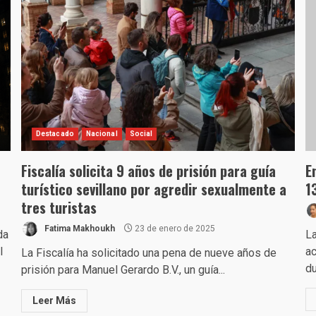
Destacado
Nacional
Social
Fiscalía solicita 9 años de prisión para guía
E
turístico sevillano por agredir sexualmente a
1
tres turistas
Fatima Makhoukh
23 de enero de 2025
da
La
l
ac
La Fiscalía ha solicitado una pena de nueve años de
du
prisión para Manuel Gerardo B.V., un guía...
Leer Más