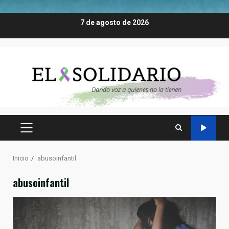
Saltar
7 de agosto de 2026
al
contenido
MENÚ
PRINCIPAL
Inicio
abusoinfantil
abusoinfantil