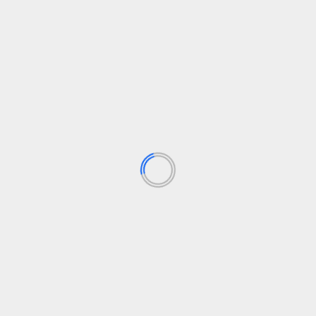
Internacional
Sostenibilidad
Las abejas clave de la sostenibilidad,
financiación e investigación para salvarlas
elsolidario.com
2 de septiembre de 2024
Investigadores de la Universidad de Zaragoza
colaboran internacionalmente para proteger a las
4,
abejas y promover la apicultura...
Leer Más