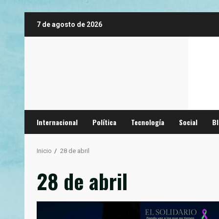
Saltar
7 de agosto de 2026
al
contenido
Internacional
Política
Tecnología
Social
B
Inicio
28 de abril
28 de abril