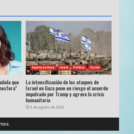
Guerra en Gaza
Israel
Política
Social
pañola que
La intensificación de los ataques de
hosfera”
Israel en Gaza pone en riesgo el acuerdo
impulsado por Trump y agrava la crisis
humanitaria
6 de agosto de 2026
emes.